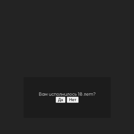
Характеристики и описание
Комментарии
Характеристики:
Объем
30мл
Никотин
12мг
Соотношение VG/PG
50/50
Вам исполнилось 18 лет?
Описание:
Banana Boom - Нежный десерт с ароматной
банановой начинкой
Milk Shake - Классический молочный коктейль,
в который для сладости добавили горсть ягод